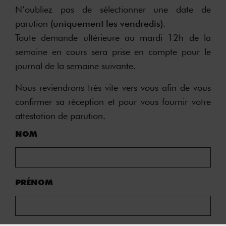
N’oubliez pas de sélectionner une date de
parution
(uniquement les vendredis)
.
Toute demande ultérieure au mardi 12h de la
semaine en cours sera prise en compte pour le
journal de la semaine suivante.
Nous reviendrons très vite vers vous afin de vous
confirmer sa réception et pour vous fournir votre
attestation de parution.
NOM
PRÉNOM