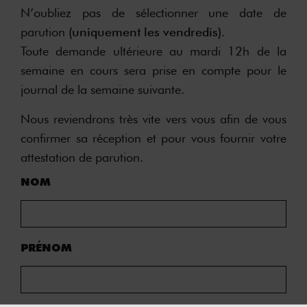
N’oubliez pas de sélectionner une date de
parution
(uniquement les vendredis)
.
Toute demande ultérieure au mardi 12h de la
semaine en cours sera prise en compte pour le
journal de la semaine suivante.
Nous reviendrons très vite vers vous afin de vous
confirmer sa réception et pour vous fournir votre
attestation de parution.
NOM
PRÉNOM