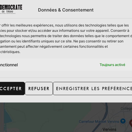
ège Veuillez remplir le formulaire ci-dessous afin de nous
Données & Consentement
rution (uniquement les vendredis). Toute demande ultérieur
e suivante. Nous reviendrons […]
 offrir les meilleures expériences, nous utilisons des technologies telles que les
ies pour stocker et/ou accéder aux informations sur votre appareil. Consentir à
 ressort). Ancien siège
technologies nous permettra de traiter des données telles que le comportement 
gation ou les identifiants uniques sur ce site. Ne pas consentir ou retirer son
entement peut affecter négativement certaines fonctionnalités et
e. Veuillez remplir le formulaire ci-dessous afin de nous s
ctéristiques.
rution (uniquement les vendredis). Toute demande ultérieur
e suivante. Nous reviendrons […]
nctionnel
Toujours activé
CCEPTER
REFUSER
ENREGISTRER LES PRÉFÉRENC